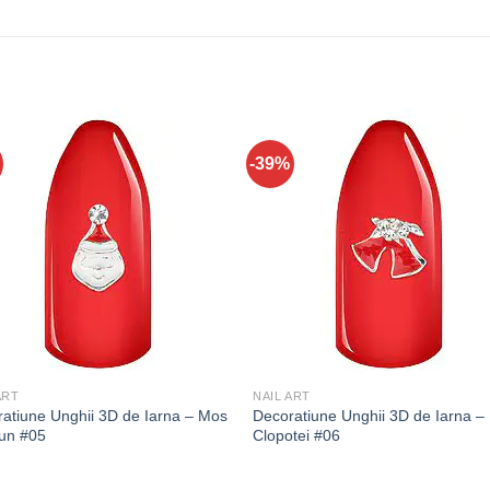
-39%
ART
NAIL ART
atiune Unghii 3D de Iarna – Mos
Decoratiune Unghii 3D de Iarna –
iun #05
Clopotei #06