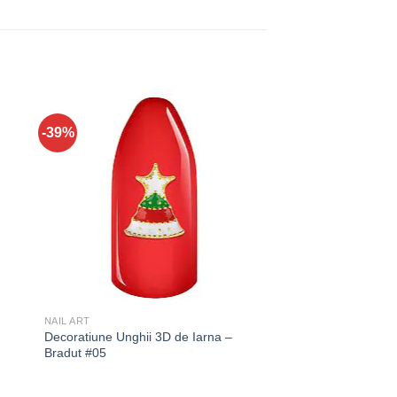
-39%
NAIL ART
Decoratiune Unghii 3D de Iarna –
Bradut #05