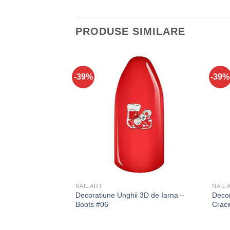
PRODUSE SIMILARE
-39%
-39%
NAIL ART
NAIL 
Decoratiune Unghii 3D de Iarna –
Decor
Boots #06
Crac