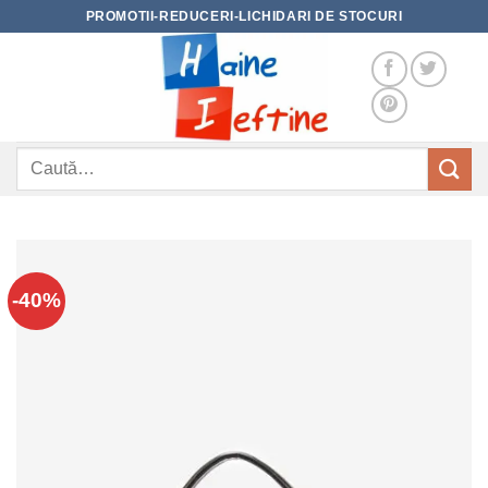
Skip
PROMOTII-REDUCERI-LICHIDARI DE STOCURI
to
content
Caută
după:
-40%