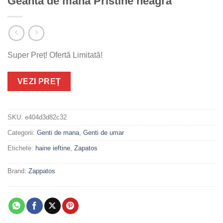
Geanta de mana Pristine neagra
Super Preț! Ofertă Limitată!
VEZI PREȚ
SKU:
e404d3d82c32
Categorii:
Genti de mana
,
Genti de umar
Etichete:
haine ieftine
,
Zapatos
Brand:
Zappatos