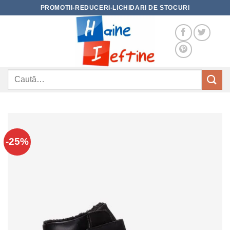
Skip
PROMOTII-REDUCERI-LICHIDARI DE STOCURI
to
content
Caută
după:
-25%