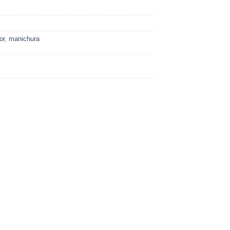
or
,
manichura