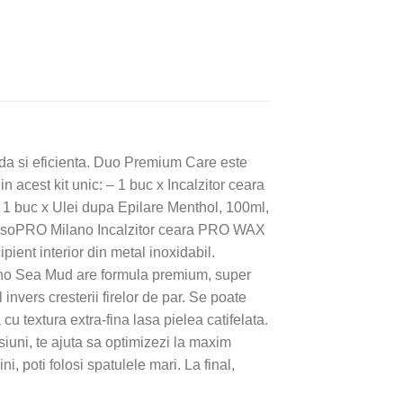
da si eficienta. Duo Premium Care este
in acest kit unic: – 1 buc x Incalzitor ceara
buc x Ulei dupa Epilare Menthol, 100ml,
nsoPRO Milano Incalzitor ceara PRO WAX
ient interior din metal inoxidabil.
ano Sea Mud are formula premium, super
invers cresterii firelor de par. Se poate
u textura extra-fina lasa pielea catifelata.
siuni, te ajuta sa optimizezi la maxim
i, poti folosi spatulele mari. La final,