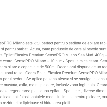
il"
PRO Milano este kitul perfect pentru o sedinta de epilare rapi
at si pentru barbati. Acum, toate produsele de care ai nevoie sunt 
Epilat Elastica Premium SensoPRO Milano Sea Mud, 400g – 1 
e ceara, SensoPRO Milano – 10 buc x Spatula mica ceara, Se
ara si are o capacitate de 500ml. Decantorul dispune de un recip
u ajutorul rotitei. Ceara Epilat Elastica Premium SensoPRO Mil
ent parul nedorit! Se aplica pe zona aleasa si se smulge in sensul 
 mustata, axila, maini, picioare, inclusiv zona inghinala. Ceara c
leaza regenerarea pielii dupa epilare. Spatulele , diverse dimen
licate poti folosi spatulele medii, in timp ce pentru picioare, main
reziduurilor lipicioase si hidratarea pielii.