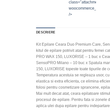
class="attachment-
woocommerce_thumbna
/>
DESCRIERE
Kit Epilare Ceara Duo Premium Care, Senso
kitul de epilare potrivit atat pentru femei c
PRO WAX 150, LUXORISE – 1 buc x Ceara 
SensoPRO Milano – 10 buc x Spatula mar
150, LUXORISE topeste toate tipurile de ce
Temperatura acestuia se regleaza usor, c
elastica si extra eficienta, ce elimina efici
folosi pentru cosmetizare sprancene, epilare
Mai mult decat atat, ceara epilatoare stimu
procesul de epilare. Pentru fata si zonele de
aplica ulei dupa epilare pentru indepartarea 