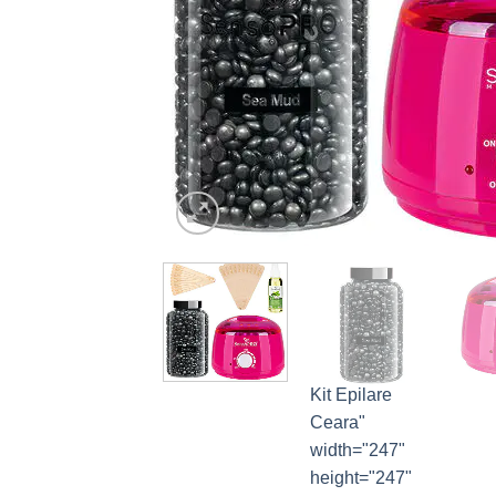
Kit Epilare
Ceara"
width="247"
height="247"