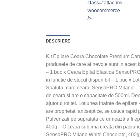
class="attachment-
woocommerce_thumbna
/>
DESCRIERE
Kit Epilare Ceara Chocolate Premium Care, 
produsele de care ai nevoie sunt in acest 
– 1 buc x Ceara Epilat Elastica SensoPR
in functie de stocul disponibil – 1 buc x L
Spatula mare ceara, SensoPRO Milano – 
de ceara si are o capacitate de 500ml. Dec
ajutorul rotitei. Lotiunea inainte de epila
are proprietati antiseptice, se usuca rapid 
Pulverizati pe suprafata ce urmează a fi e
400g – O ceara sublima creata din pasiunea 
SensoPRO Milano White Chocolate, 400g est