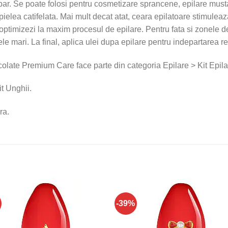
 par. Se poate folosi pentru cosmetizare sprancene, epilare musta
pielea catifelata. Mai mult decat atat, ceara epilatoare stimulea
optimizezi la maxim procesul de epilare. Pentru fata si zonele del
ele mari. La final, aplica ulei dupa epilare pentru indepartarea rez
ate Premium Care face parte din categoria Epilare > Kit Epilar
t Unghii.
ra.
-39%