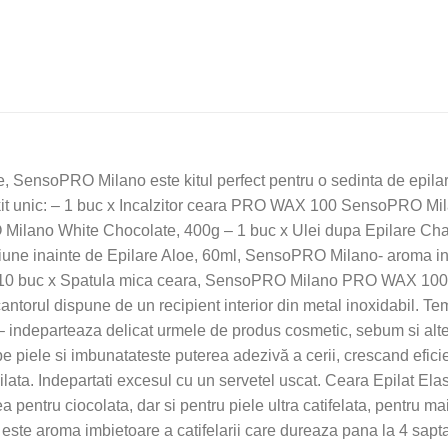
il"
SensoPRO Milano este kitul perfect pentru o sedinta de epilare
kit unic: – 1 buc x Incalzitor ceara PRO WAX 100 SensoPRO Mila
O Milano White Chocolate, 400g – 1 buc x Ulei dupa Epilare 
otiune inainte de Epilare Aloe, 60ml, SensoPRO Milano- aroma in 
10 buc x Spatula mica ceara, SensoPRO Milano PRO WAX 100, 
antorul dispune de un recipient interior din metal inoxidabil. T
re – indeparteaza delicat urmele de produs cosmetic, sebum si al
pe piele si imbunatateste puterea adezivă a cerii, crescand efici
pilata. Indepartati excesul cu un servetel uscat. Ceara Epilat 
pentru ciocolata, dar si pentru piele ultra catifelata, pentru ma
e aroma imbietoare a catifelarii care dureaza pana la 4 sapta