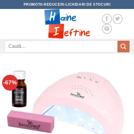
Skip
PROMOTII-REDUCERI-LICHIDARI DE STOCURI
to
content
Caută
după:
-67%