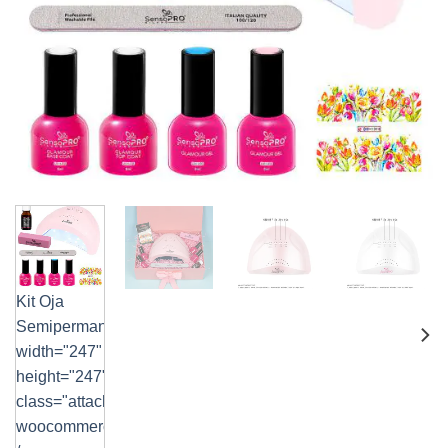
Kit Oja
Semipermanenta"
width="247"
height="247"
class="attachment-
woocommerce_thumbnail"