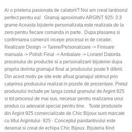
Ai o prietena pasionata de calatorii? Noi am creat lantisorul
perfect pentru ea! Gramaj aproximativ ARGINT 925: 3.3
grame Aceasta bijuterie personalizata este realizata de la
zero pentru fiecare comanda in parte. Dupa plasarea si
confirmarea comenzii incepe procesul ei de creatie:
Realizare Design -> Taiere/Personalizare -> Finisare
manuala -> Polish Final -> Ambalare -> Livrare! Datorita
procesului de productie si a personalizarii bijuteriei dupa
propria dorinta gramajul final al produsului poate fi diferit.
Din acest motiv pe site este afisat gramajul obtinut prin
catarirea produsului realizat in pozele de prezentare. Pretul
produsului include pe langa costul gramului de Argint 925
si tot procesul de mai sus, necesar pentru realizarea unui
produs cu adevarat special pentru tine. Toate produsele
din Argint 925 comercializate de Chic Bijoux sunt marcate
cu titlul Argintului· 925 · Conceptul pandantivului este
desenat si creat de echipa Chic Bijoux. Bijuteria fiind