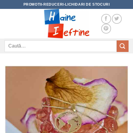
Skip
PROMOTII-REDUCERI-LICHIDARI DE STOCURI
to
content
Caută
după: