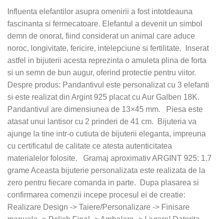
Influenta elefantilor asupra omenirii a fost intotdeauna
fascinanta si fermecatoare. Elefantul a devenit un simbol
demn de onorat, fiind considerat un animal care aduce
noroc, longivitate, fericire, intelepciune si fertilitate. Inserat
astfel in bijuterii acesta reprezinta o amuleta plina de forta
si un semn de bun augur, oferind protectie pentru viitor.
Despre produs: Pandantivul este personalizat cu 3 elefanti
si este realizat din Argint 925 placat cu Aur Galben 18K.
Pandantivul are dimensiunea de 13×45 mm. Piesa este
atasat unui lantisor cu 2 prinderi de 41 cm. Bijuteria va
ajunge la tine intr-o cutiuta de bijuterii eleganta, impreuna
cu certificatul de calitate ce atesta autenticitatea
materialelor folosite. Gramaj aproximativ ARGINT 925: 1.7
grame Aceasta bijuterie personalizata este realizata de la
zero pentru fiecare comanda in parte. Dupa plasarea si
confirmarea comenzii incepe procesul ei de creatie:
Realizare Design -> Taiere/Personalizare -> Finisare