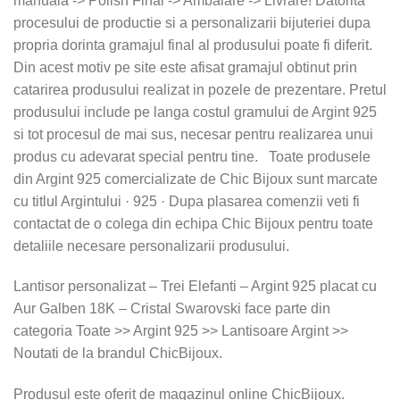
manuala -> Polish Final -> Ambalare -> Livrare! Datorita
procesului de productie si a personalizarii bijuteriei dupa
propria dorinta gramajul final al produsului poate fi diferit.
Din acest motiv pe site este afisat gramajul obtinut prin
catarirea produsului realizat in pozele de prezentare. Pretul
produsului include pe langa costul gramului de Argint 925
si tot procesul de mai sus, necesar pentru realizarea unui
produs cu adevarat special pentru tine. Toate produsele
din Argint 925 comercializate de Chic Bijoux sunt marcate
cu titlul Argintului · 925 · Dupa plasarea comenzii veti fi
contactat de o colega din echipa Chic Bijoux pentru toate
detaliile necesare personalizarii produsului.
Lantisor personalizat – Trei Elefanti – Argint 925 placat cu
Aur Galben 18K – Cristal Swarovski face parte din
categoria Toate >> Argint 925 >> Lantisoare Argint >>
Noutati de la brandul ChicBijoux.
Produsul este oferit de magazinul online ChicBijoux.