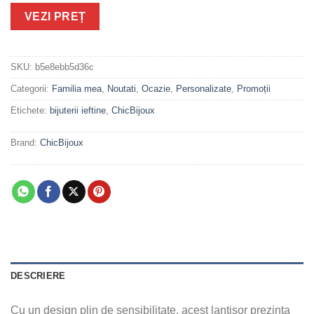
VEZI PREȚ
SKU:
b5e8ebb5d36c
Categorii:
Familia mea
,
Noutati
,
Ocazie
,
Personalizate
,
Promoții
Etichete:
bijuterii ieftine
,
ChicBijoux
Brand:
ChicBijoux
DESCRIERE
Cu un design plin de sensibilitate, acest lantisor prezinta