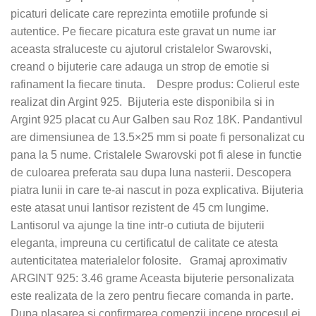
picaturi delicate care reprezinta emotiile profunde si
autentice. Pe fiecare picatura este gravat un nume iar
aceasta straluceste cu ajutorul cristalelor Swarovski,
creand o bijuterie care adauga un strop de emotie si
rafinament la fiecare tinuta. Despre produs: Colierul este
realizat din Argint 925. Bijuteria este disponibila si in
Argint 925 placat cu Aur Galben sau Roz 18K. Pandantivul
are dimensiunea de 13.5×25 mm si poate fi personalizat cu
pana la 5 nume. Cristalele Swarovski pot fi alese in functie
de culoarea preferata sau dupa luna nasterii. Descopera
piatra lunii in care te-ai nascut in poza explicativa. Bijuteria
este atasat unui lantisor rezistent de 45 cm lungime.
Lantisorul va ajunge la tine intr-o cutiuta de bijuterii
eleganta, impreuna cu certificatul de calitate ce atesta
autenticitatea materialelor folosite. Gramaj aproximativ
ARGINT 925: 3.46 grame Aceasta bijuterie personalizata
este realizata de la zero pentru fiecare comanda in parte.
Dupa plasarea si confirmarea comenzii incepe procesul ei