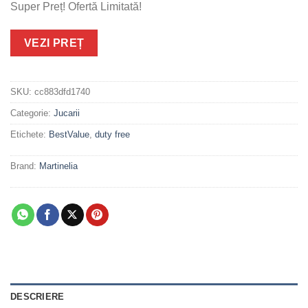
Super Preț! Ofertă Limitată!
VEZI PREȚ
SKU:
cc883dfd1740
Categorie:
Jucarii
Etichete:
BestValue
,
duty free
Brand:
Martinelia
DESCRIERE