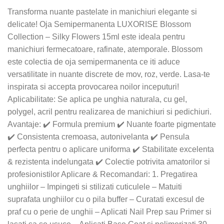
Transforma nuante pastelate in manichiuri elegante si
delicate! Oja Semipermanenta LUXORISE Blossom
Collection – Silky Flowers 15ml este ideala pentru
manichiuri fermecatoare, rafinate, atemporale. Blossom
este colectia de oja semipermanenta ce iti aduce
versatilitate in nuante discrete de mov, roz, verde. Lasa-te
inspirata si accepta provocarea noilor inceputuri!
Aplicabilitate: Se aplica pe unghia naturala, cu gel,
polygel, acril pentru realizarea de manichiuri si pedichiuri.
Avantaje: ✔️ Formula premium ✔️ Nuante foarte pigmentate
✔️ Consistenta cremoasa, autonivelanta ✔️ Pensula
perfecta pentru o aplicare uniforma ✔️ Stabilitate excelenta
& rezistenta indelungata ✔️ Colectie potrivita amatorilor si
profesionistilor Aplicare & Recomandari: 1. Pregatirea
unghiilor – Impingeti si stilizati cuticulele – Matuiti
suprafata unghiilor cu o pila buffer – Curatati excesul de
praf cu o perie de unghii – Aplicati Nail Prep sau Primer si