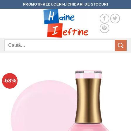
Skip
PROMOTII-REDUCERI-LICHIDARI DE STOCURI
to
content
Caută
după:
-53%