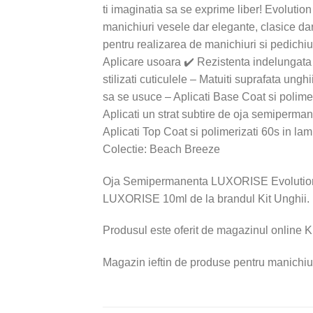
ti imaginatia sa se exprime liber! Evoluti
manichiuri vesele dar elegante, clasice dar 
pentru realizarea de manichiuri si pedichi
Aplicare usoara ✔️ Rezistenta indelungata 
stilizati cuticulele – Matuiti suprafata ungh
sa se usuce – Aplicati Base Coat si poli
Aplicati un strat subtire de oja semiperma
Aplicati Top Coat si polimerizati 60s in l
Colectie: Beach Breeze
Oja Semipermanenta LUXORISE Evolution, 
LUXORISE 10ml de la brandul Kit Unghii.
Produsul este oferit de magazinul online Ki
Magazin ieftin de produse pentru manichiu