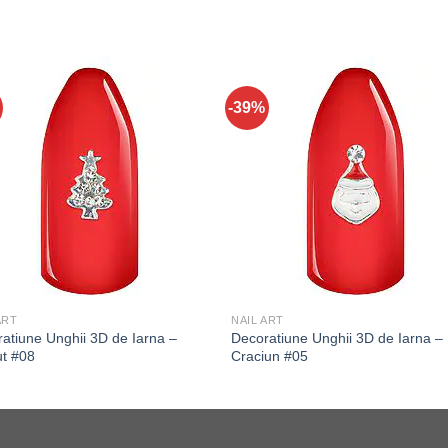
-39%
ART
NAIL ART
atiune Unghii 3D de Iarna –
Decoratiune Unghii 3D de Iarna –
ut #08
Craciun #05