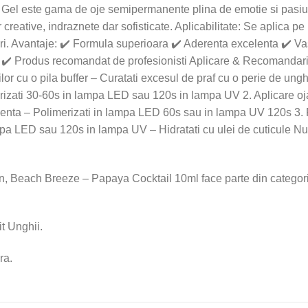
on Gel este gama de oje semipermanente plina de emotie si pasi
creative, indraznete dar sofisticate. Aplicabilitate: Se aplica pe 
uri. Avantaje: ✔️ Formula superioara ✔️ Aderenta excelenta ✔️ 
✔️ Produs recomandat de profesionisti Aplicare & Recomandari: 
iilor cu o pila buffer – Curatati excesul de praf cu o perie de ungh
merizati 30-60s in lampa LED sau 120s in lampa UV 2. Aplicar
nenta – Polimerizati in lampa LED 60s sau in lampa UV 120s 3. 
ampa LED sau 120s in lampa UV – Hidratati cu ulei de cuticule N
Beach Breeze – Papaya Cocktail 10ml face parte din categor
t Unghii.
ra.