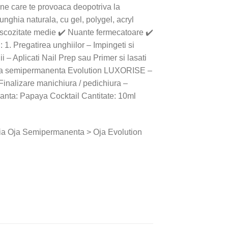
une care te provoaca deopotriva la
unghia naturala, cu gel, polygel, acryl
Vascozitate medie ✔️ Nuante fermecatoare ✔️
1. Pregatirea unghiilor – Impingeti si
ii – Aplicati Nail Prep sau Primer si lasati
e oja semipermanenta Evolution LUXORISE –
Finalizare manichiura / pedichiura –
uanta: Papaya Cocktail Cantitate: 10ml
ia Oja Semipermanenta > Oja Evolution