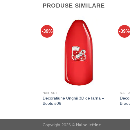
PRODUSE SIMILARE
-39%
-39%
NAIL ART
NAIL 
Decoratiune Unghii 3D de Iarna –
Decor
Boots #06
Brad
Copyright 2026 ©
Haine Ieftine