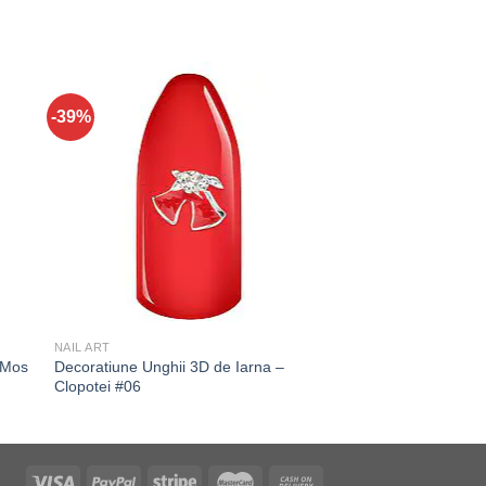
-39%
NAIL ART
 Mos
Decoratiune Unghii 3D de Iarna –
Clopotei #06