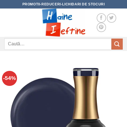
Skip
PROMOTII-REDUCERI-LICHIDARI DE STOCURI
to
content
Caută
după:
-54%