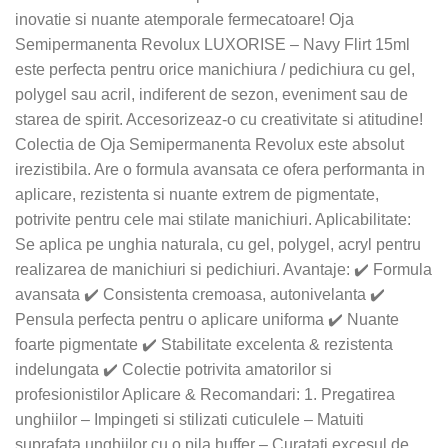
inovatie si nuante atemporale fermecatoare! Oja
Semipermanenta Revolux LUXORISE – Navy Flirt 15ml
este perfecta pentru orice manichiura / pedichiura cu gel,
polygel sau acril, indiferent de sezon, eveniment sau de
starea de spirit. Accesorizeaz-o cu creativitate si atitudine!
Colectia de Oja Semipermanenta Revolux este absolut
irezistibila. Are o formula avansata ce ofera performanta in
aplicare, rezistenta si nuante extrem de pigmentate,
potrivite pentru cele mai stilate manichiuri. Aplicabilitate:
Se aplica pe unghia naturala, cu gel, polygel, acryl pentru
realizarea de manichiuri si pedichiuri. Avantaje: ✔️ Formula
avansata ✔️ Consistenta cremoasa, autonivelanta ✔️
Pensula perfecta pentru o aplicare uniforma ✔️ Nuante
foarte pigmentate ✔️ Stabilitate excelenta & rezistenta
indelungata ✔️ Colectie potrivita amatorilor si
profesionistilor Aplicare & Recomandari: 1. Pregatirea
unghiilor – Impingeti si stilizati cuticulele – Matuiti
suprafata unghiilor cu o pila buffer – Curatati excesul de