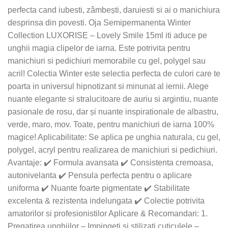
perfecta cand iubesti, zâmbești, daruiesti si ai o manichiura
desprinsa din povesti. Oja Semipermanenta Winter
Collection LUXORISE – Lovely Smile 15ml iti aduce pe
unghii magia clipelor de iarna. Este potrivita pentru
manichiuri si pedichiuri memorabile cu gel, polygel sau
acril! Colectia Winter este selectia perfecta de culori care te
poarta in universul hipnotizant si minunat al iernii. Alege
nuante elegante si stralucitoare de auriu si argintiu, nuante
pasionale de rosu, dar și nuante inspirationale de albastru,
verde, maro, mov. Toate, pentru manichiuri de iarna 100%
magice! Aplicabilitate: Se aplica pe unghia naturala, cu gel,
polygel, acryl pentru realizarea de manichiuri si pedichiuri.
Avantaje: ✔️ Formula avansata ✔️ Consistenta cremoasa,
autonivelanta ✔️ Pensula perfecta pentru o aplicare
uniforma ✔️ Nuante foarte pigmentate ✔️ Stabilitate
excelenta & rezistenta indelungata ✔️ Colectie potrivita
amatorilor si profesionistilor Aplicare & Recomandari: 1.
Pregatirea unghiilor – Impingeti si stilizati cuticulele –