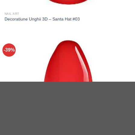
NAIL ART
Decoratiune Unghii 3D – Santa Hat #03
-39%