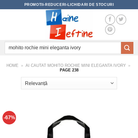
Skip
PROMOTII-REDUCERI-LICHIDARI DE STOCURI
to
content
Caută
după:
HOME
»
AI CAUTAT MOHITO ROCHIE MINI ELEGANTA IVORY
»
PAGE 238
-67%