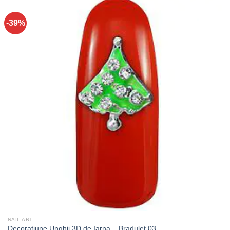
-39%
NAIL ART
Decoratiune Unghii 3D de Iarna – Bradulet 03