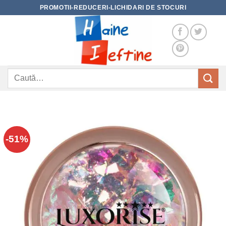
Skip
PROMOTII-REDUCERI-LICHIDARI DE STOCURI
to
content
Caută
după:
-51%