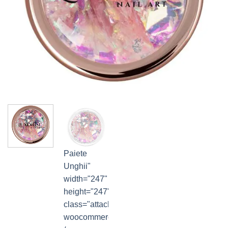
Paiete
Unghii"
width="247"
height="247"
class="attachment-
woocommerce_thumbnail"