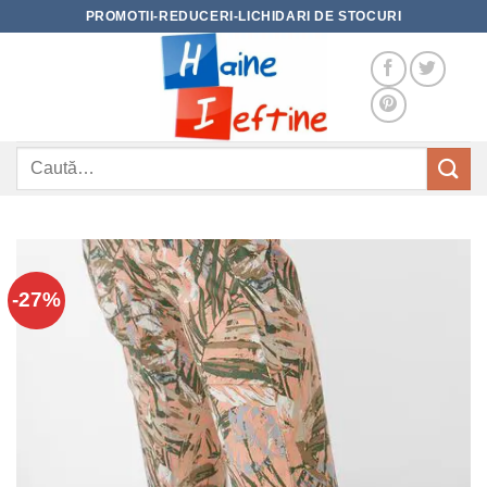
Skip
PROMOTII-REDUCERI-LICHIDARI DE STOCURI
to
content
Caută
după:
-27%