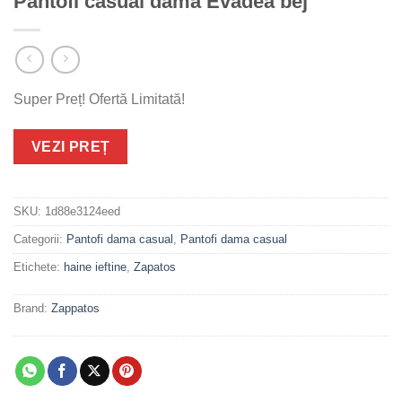
Pantofi casual dama Evadea bej
Super Preț! Ofertă Limitată!
VEZI PREȚ
SKU:
1d88e3124eed
Categorii:
Pantofi dama casual
,
Pantofi dama casual
Etichete:
haine ieftine
,
Zapatos
Brand:
Zappatos