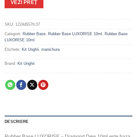
VEZI PREȚ
SKU:
1224d557fc37
Categorii:
Rubber Base
,
Rubber Base LUXORISE 10ml
,
Rubber Base
LUXORISE 10ml
Etichete:
Kit Unghii
,
manichura
Brand:
Kit Unghii
DESCRIERE
Rubber Base LUXORISE – Diamond Dew 10ml este baza