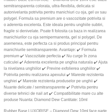
semitransparenta colorata, ultra-flexibila, delicata si
autonivelanta potrivita pentru manichiuri cu oja, gel uv sau
polygel. Formula sa premium are o vascozitate potrivita si
o aderenta excelenta. Este ideala pentru unghiile subtiri,
fragile si denivelate. Poate fi folosita ca baza in realizarea
manichiurilor cu oja semipermanenta, gel si polygel. De
asemenea, este perfecta ca si produs principal pentru
manichiurile semitransparente. Avantaje: ✔️ Formula
premium ✔️ Vascozitate perfecta ✔️ Nu curge în zona
cuticulei ✔️ Aderenta excelenta pe unghia naturala ✔️ Ajuta
la nivelarea unghiilor ✔️ Previne exfolierea unghiilor ✔️
Potrivita pentru realizarea apexului ✔️ Mareste rezistenta
unghiei ✔️ Mareste rezistenta produselor pe unghii ✔️
Nuante delicate / semitransparente ✔️ Potrivita pentru
diverse tehnici de nail art ✔️ Compatibilitate mare cu alte
produse Nuanta: Diamond Dew Cantitate: 10ml
Rubber Base LUXORISE – Diamond Dew 10ml face parte