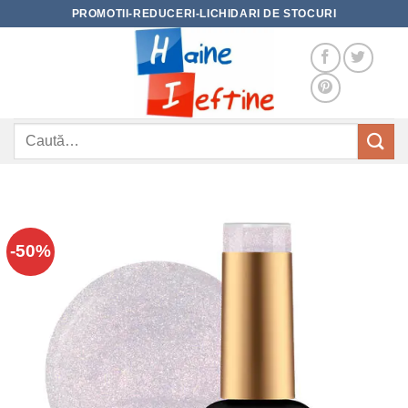
Skip
PROMOTII-REDUCERI-LICHIDARI DE STOCURI
to
content
Caută
după:
-50%