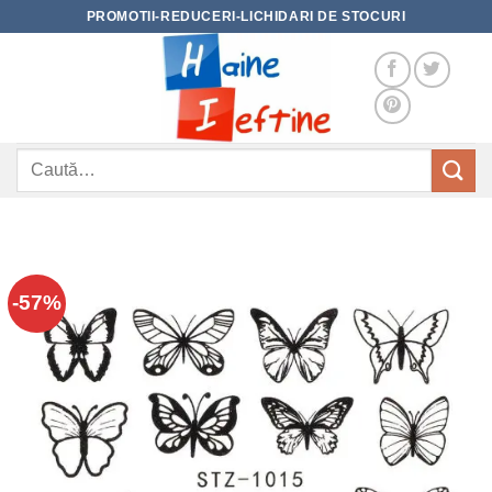
Skip
PROMOTII-REDUCERI-LICHIDARI DE STOCURI
to
content
Caută
după:
-57%