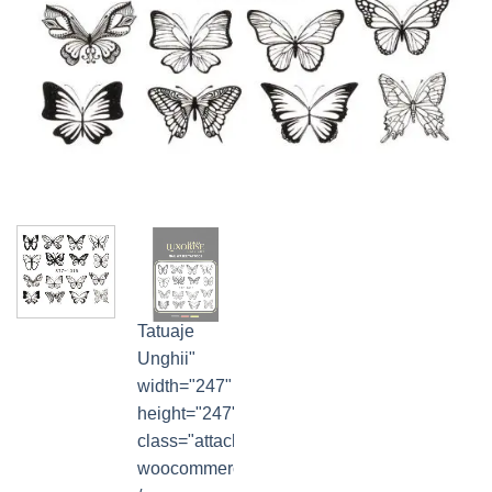
Tatuaje
Unghii"
width="247"
height="247"
class="attachment-
woocommerce_thumbnail"