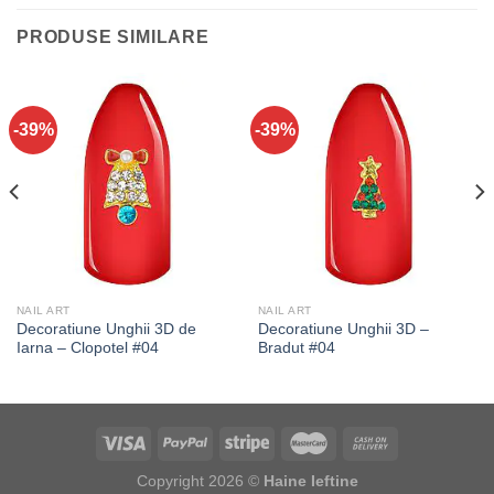
PRODUSE SIMILARE
-39%
-39%
NAIL ART
NAIL ART
Decoratiune Unghii 3D de
Decoratiune Unghii 3D –
Iarna – Clopotel #04
Bradut #04
Copyright 2026 ©
Haine Ieftine