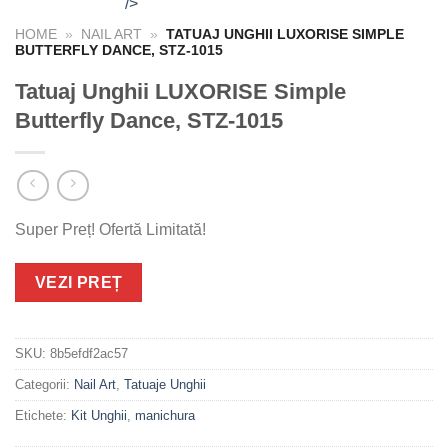
/>
HOME
»
NAIL ART
»
TATUAJ UNGHII LUXORISE SIMPLE
BUTTERFLY DANCE, STZ-1015
Tatuaj Unghii LUXORISE Simple
Butterfly Dance, STZ-1015
Super Preț! Ofertă Limitată!
VEZI PREȚ
SKU:
8b5efdf2ac57
Categorii:
Nail Art
,
Tatuaje Unghii
Etichete:
Kit Unghii
,
manichura