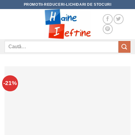
Skip
PROMOTII-REDUCERI-LICHIDARI DE STOCURI
to
content
Caută
după:
-21%